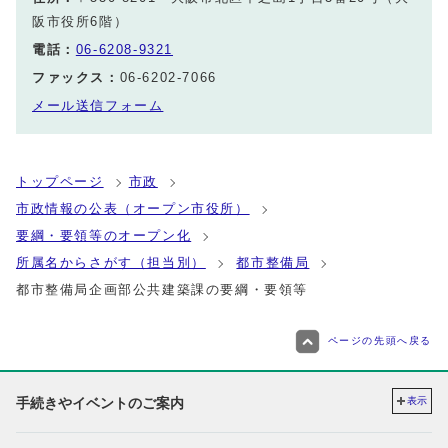
阪市役所6階）
電話：
06-6208-9321
ファックス：
06-6202-7066
メール送信フォーム
トップページ
市政
市政情報の公表（オープン市役所）
要綱・要領等のオープン化
所属名からさがす（担当別）
都市整備局
都市整備局企画部公共建築課の要綱・要領等
ページの先頭へ戻る
手続きやイベントのご案内
表示