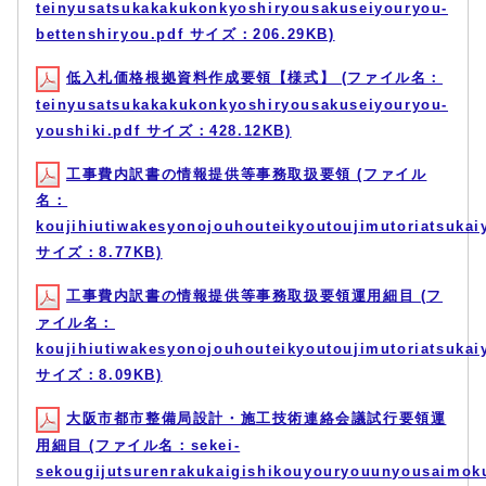
teinyusatsukakakukonkyoshiryousakuseiyouryou-
bettenshiryou.pdf サイズ：206.29KB)
低入札価格根拠資料作成要領【様式】 (ファイル名：
teinyusatsukakakukonkyoshiryousakuseiyouryou-
youshiki.pdf サイズ：428.12KB)
工事費内訳書の情報提供等事務取扱要領 (ファイル
名：
koujihiutiwakesyonojouhouteikyoutoujimutoriatsukai
サイズ：8.77KB)
工事費内訳書の情報提供等事務取扱要領運用細目 (フ
ァイル名：
koujihiutiwakesyonojouhouteikyoutoujimutoriatsuka
サイズ：8.09KB)
大阪市都市整備局設計・施工技術連絡会議試行要領運
用細目 (ファイル名：sekei-
sekougijutsurenrakukaigishikouyouryouunyousaimok