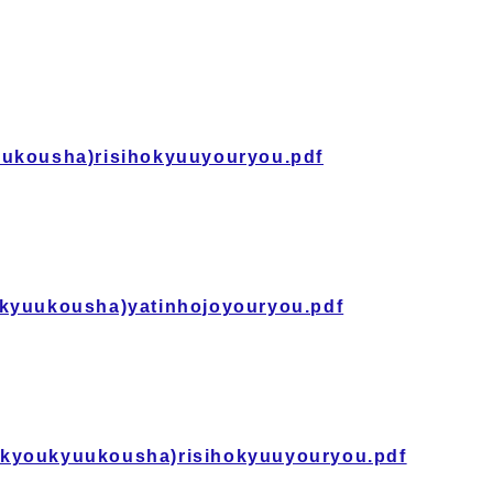
uukousha)risihokyuuyouryou.pdf
ukyuukousha)yatinhojoyouryou.pdf
ukyoukyuukousha)risihokyuuyouryou.pdf