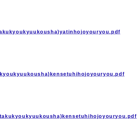
takukyoukyuukousha)yatinhojoyouryou.pdf
kukyoukyuukousha)kensetuhihojoyouryou.pdf
uutakukyoukyuukousha)kensetuhihojoyouryou.pdf