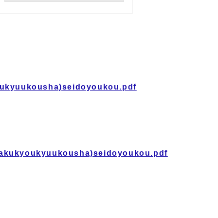
oukyuukousha)seidoyoukou.pdf
takukyoukyuukousha)seidoyoukou.pdf