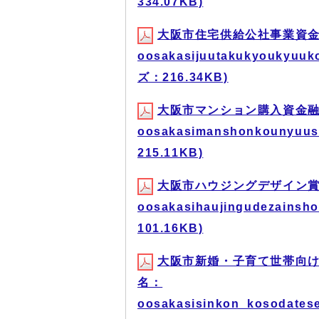
334.07KB)
大阪市住宅供給公社事業資金
oosakasijuutakukyoukyuuk
ズ：216.34KB)
大阪市マンション購入資金融
oosakasimanshonkounyuus
215.11KB)
大阪市ハウジングデザイン賞
oosakasihaujingudezains
101.16KB)
大阪市新婚・子育て世帯向け
名：
oosakasisinkon_kosodates