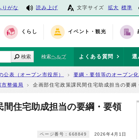
ふりがな
読み上げ
文字サイズ
拡大
標準
くらし
イベント・観光
よくある質問
選
検索
検索ヘルプ
の公表（オープン市役所）
要綱・要領等のオープン化
都市整備局
企画部住宅政策課民間住宅助成担当の要綱
民間住宅助成担当の要綱・要領
ページ番号：668849
2026年4月1日