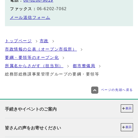
電話：
06-6208-9619
ファックス：
06-6202-7062
メール送信フォーム
トップページ
市政
市政情報の公表（オープン市役所）
要綱・要領等のオープン化
所属名からさがす（担当別）
都市整備局
総務部総務課事業管理グループの要綱・要領等
ページの先頭へ戻る
手続きやイベントのご案内
表示
皆さんの声をお寄せください
表示