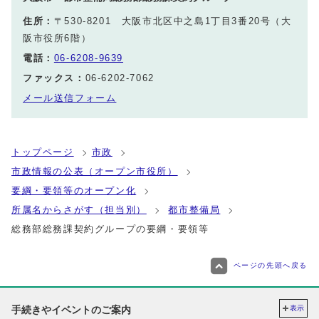
住所：
〒530-8201 大阪市北区中之島1丁目3番20号（大
阪市役所6階）
電話：
06-6208-9639
ファックス：
06-6202-7062
メール送信フォーム
トップページ
市政
市政情報の公表（オープン市役所）
要綱・要領等のオープン化
所属名からさがす（担当別）
都市整備局
総務部総務課契約グループの要綱・要領等
ページの先頭へ戻る
手続きやイベントのご案内
表示