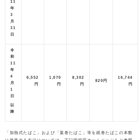
11
年
3
月
31
日
令
和
11
年
4
6,552
1,070
8,302
16,744
820円
月
円
円
円
円
1
日
以
降
「加熱式たばこ」および「葉巻たばこ」等を紙巻たばこの本数