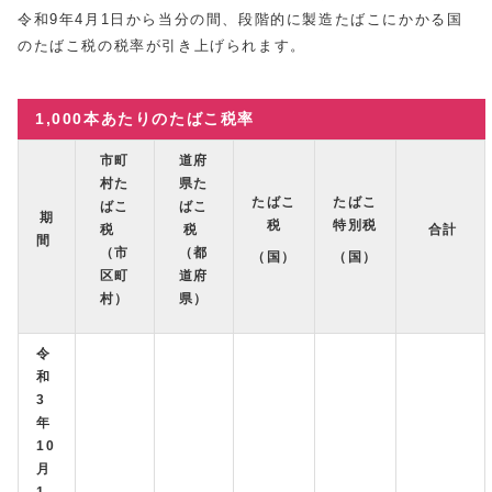
令和9年4月1日から当分の間、段階的に製造たばこにかかる国
のたばこ税の税率が引き上げられます。
1,000本あたりのたばこ税率
市町
道府
村た
県た
たばこ
たばこ
ばこ
ばこ
期
税
特別税
税
税
合計
間
（市
（都
（国）
（国）
区町
道府
村）
県）
令
和
3
年
10
月