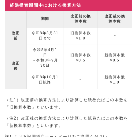
経過措置期間中における換算方法
改正前の換
改正後の換
期間
算本数
算本数
改正
令和8年3月31
旧換算本数
－
前
日まで
×1.0
令和8年4月1
日
旧換算本数
新換算本数
～令和8年9月
×0.5
×0.5
改正
30日
後
令和8年10月1
新換算本数
－
日以降
×1.0
（注1）改正前の換算方法により計算した紙巻たばこの本数を
「旧換算本数」といいます。
（注2）改正後の換算方法により計算した紙巻たばこの本数を
「新換算本数」といいます。
詳しくは下記国税庁ホームページをご参照ください。