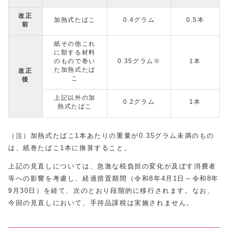
改正
加熱式たばこ
0.4グラム
0.5本
前
紙その他これ
に類する材料
のもので巻い
0.35グラム※
1本
た加熱式たば
改正
こ
後
上記以外の加
0.2グラム
1本
熱式たばこ
（注）加熱式たばこ1本あたりの重量が0.35グラム未満のもの
は、紙巻たばこ1本に換算すること。
上記の見直しについては、急激な税負担の変化が及ぼす消費者
等への影響を考慮し、経過措置期間（令和8年4月1日～令和8年
9月30日）を経て、次のとおり段階的に移行されます。なお、
今回の見直しにおいて、手持品課税は実施されません。