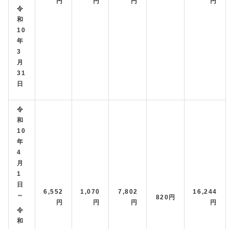
円
円
円
円
令
和
10
年
3
月
31
日
令
和
10
年
4
月
1
日
6,552
1,070
7,802
16,244
～
820円
円
円
円
円
令
和