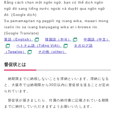
Bằng cách chọn một ngôn ngữ, bạn có thể dịch ngôn
ngữ đó sang tiếng nước ngoài và duyệt qua ngôn ngữ
đó. (Google dịch)
Sa pamamagitan ng pagpili ng isang wika, maaari mong
isalin ito sa isang banyagang wika at i-browse ito.
(Google Translate)
英語（English）
韓国語（한국）
中国語（中文）
ベトナム語（Tiếng Việt）
タガログ語
（Tagalog）
その他（other）
督促状とは
納期限までに納税しないことを滞納といいます。滞納になる
と、大阪市では納期限から30日以内に督促状を送ることが定め
られています。
督促状が届きましたら、付属の納付書に記載されている期限
までに納付していただきますようお願いいたします。