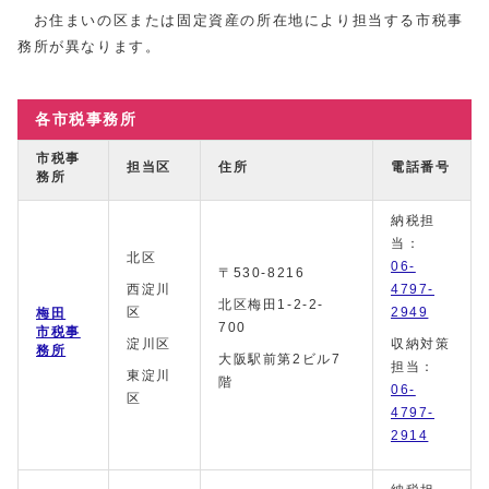
お住まいの区または固定資産の所在地により担当する市税事
務所が異なります。
各市税事務所
市税事
担当区
住所
電話番号
務所
納税担
当：
北区
06-
〒530‐8216
西淀川
4797-
北区梅田1-2-2-
区
2949
梅田
700
市税事
淀川区
収納対策
務所
大阪駅前第2ビル7
担当：
東淀川
階
06-
区
4797-
2914