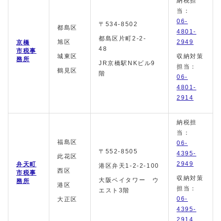
納税担
当：
06-
〒534-8502
都島区
4801-
都島区片町2-2-
旭区
2949
京橋
48
市税事
城東区
収納対策
務所
JR京橋駅NKビル9
担当：
鶴見区
階
06-
4801-
2914
納税担
当：
福島区
06-
〒552-8505
4395-
此花区
2949
弁天町
港区弁天1-2-2-100
西区
市税事
収納対策
大阪ベイタワー ウ
務所
港区
担当：
エスト3階
06-
大正区
4395-
2914