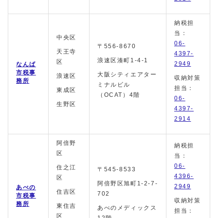
納税担
当：
中央区
06-
〒556-8670
天王寺
4397-
浪速区湊町1-4-1
区
2949
なんば
市税事
大阪シティエアター
浪速区
収納対策
務所
ミナルビル
担当：
東成区
（OCAT）4階
06-
生野区
4397-
2914
阿倍野
納税担
区
当：
06-
住之江
〒545-8533
4396-
区
阿倍野区旭町1-2-7-
2949
あべの
住吉区
702
市税事
収納対策
務所
東住吉
あべのメディックス
担当：
区