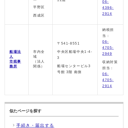
12階
06-
平野区
4396-
2914
西成区
納税担
当：
06-
〒541-8551
4705-
船場法
市内全
中央区船場中央1-4-
2949
人
域
3
市税事
（法人
収納対策
船場センタービル3
務所
関係）
担当：
号館 3階 南側
06-
4705-
2914
似たページを探す
手続き・届出する