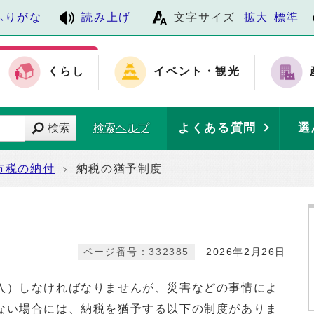
ふりがな
読み上げ
文字サイズ
拡大
標準
くらし
イベント・観光
よくある質問
選
検索
検索ヘルプ
市税の納付
納税の猶予制度
ページ番号：332385
2026年2月26日
）しなければなりませんが、災害などの事情によ
ない場合には、納税を猶予する以下の制度がありま