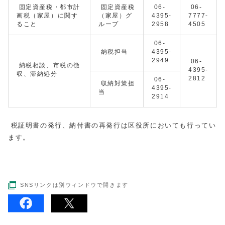
固定資産税・都市計
固定資産税
06-
06-
画税（家屋）に関す
（家屋）グ
4395-
7777-
ること
ループ
2958
4505
06-
納税担当
4395-
2949
06-
納税相談、市税の徴
4395-
収、滞納処分
2812
06-
収納対策担
4395-
当
2914
税証明書の発行、納付書の再発行は区役所においても行ってい
ます。
SNSリンクは別ウィンドウで開きます