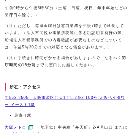
午前9時から午後5時30分（土曜、日曜、祝日、年末年始などの
閉庁日を除く。）
（注）ただし、毎週金曜日は窓口業務を午後7時まで延長して
います。（法人市民税や事業所税等に係る税証明書発行の際、
船場法人市税事務所での内容確認が必要なものなどについて
は、午後5時30分までの対応となる場合があります。）
（注）手続きに時間がかかる場合がありますので、なるべく
閉
庁
時間の15分前まで
に窓口にお越しください。
所在・アクセス
〒552-8505 大阪市港区弁天1丁目2番2-100号 大阪ベイタワ
ー イースト1階
最寄り駅
大阪メトロ
（地下鉄）中央線「弁天町」2-A号出口 または