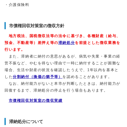
・介護保険料
市債権回収対策室の徴収方針
地方税法、国税徴収法等の法令に基づき、各種財産（給与、
預金、不動産等）差押え等の
滞納処分
を前提とした徴収業務を
行います。
また、滞納者に納付の意思があるが、病気や失業・事業の経
営不振など、やむを得ない理由で一時に納付することが困難な
場合、生活や財産の状況を確認したうえで、1年以内を基本と
した
分割納付（換価の猶予等）
を認めることがあります。
なお、納付能力がないと本市が判断したときは、納付能力が
回復するまで、滞納処分の停止を行う場合もあります。
市債権回収対策室の徴収実績
滞納処分について