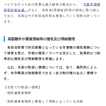
ービスを行うための貴重な歳入確保の観点から、「
大阪市債権
回収対策会議」
のもと、未収金(滞納金)対策の強化に取り組ん
でおり、当室はその未収金対策を推進していく役割を担ってい
ます。
高額難件や重複滞納等の徴収及び滞納整理
各担当部署で対応困難となっている市債権の徴収業務につい
て移管を受け、市税の徴収ノウハウを活かした、効果的かつ効
率的な徴収及び滞納整理を実施します。
なお、当室の取扱い債権については、全て、裁判所によら
ず、本市職員が強制徴収できる（自力執行権のある）債権で
す。
【当室での取扱い債権】
・国民健康保険料
・国民健康保険料と重複して滞納となっている市税