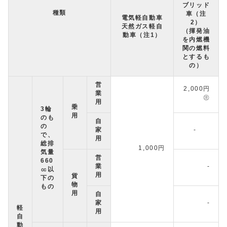
ブリッド
種類
車（注
電気軽自動車
2）
天然ガス軽自
（揮発油
動車（注1）
を内燃機
関の燃料
とするも
の）
営
2,000円
業
㊟
用
乗
3輪
用
のも
自
の
家
-
で、
用
総排
1,000円
気量
営
660
業
-
㏄以
用
貨
下の
物
もの
用
自
家
-
軽
用
自
動