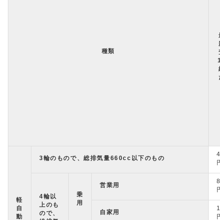
種類
3輪のもので、総排気量660cc以下のもの
営業用
乗
4輪以
軽
用
上のも
自
自家用
ので、
動