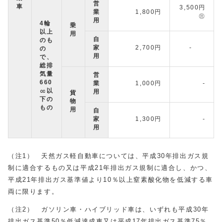
営
車
3,500円
業
1,800円
㊟
用
4輪
乗
以上
用
自
のも
家
2,700円
-
の
用
で、
総排
気量
営
660
業
1,000円
-
㏄以
用
貨
下の
物
もの
用
自
家
1,300円
-
用
（注1） 天然ガス軽自動車については、平成30年排出ガス規
制に適合するもの又は平成21年排出ガス規制に適合し、かつ、
平成21年排出ガス基準値より10％以上窒素酸化物を低減する車
両に限ります。
（注2） ガソリン車・ハイブリッド車は、いずれも平成30年
排出ガス基準50％低減達成車又は平成17年排出ガス基準75％