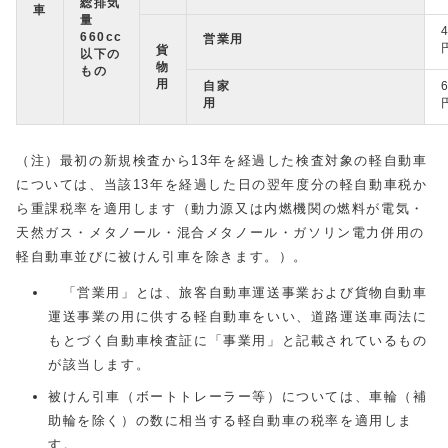
総排気
車
量
660cc
営業用
貨
以下の
物
もの
用
自家
用
（注）最初の新規検査から13年を経過した検査対象の軽自動車
については、当該13年を経過した日の翌年度分の軽自動車税か
ら重課税率を適用します（動力源又は内燃機関の燃料が電気・
天然ガス・メタノール・混合メタノール・ガソリン電力併用の
軽自動車並びに被けん引車を除きます。）。
「営業用」とは、旅客自動車運送事業および貨物自動車
運送事業の用に供する軽自動車をいい、道路運送車両法に
もとづく自動車検査証に「事業用」と記載されているもの
が該当します。
被けん引車（ボートトレーラー等）については、車輪（補
助輪を除く）の数に相当する軽自動車の税率を適用しま
す。