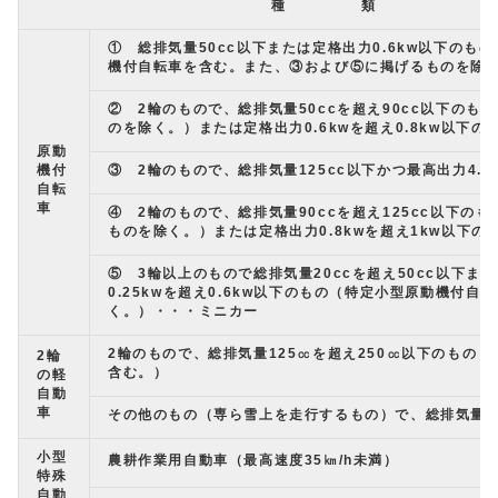
種 類
① 総排気量50cc以下または定格出力0.6kw以下のも
機付自転車を含む。また、③および⑤に掲げるものを除
② 2輪のもので、総排気量50ccを超え90cc以下のも
のを除く。）または定格出力0.6kwを超え0.8kw以下の
原動
機付
③ 2輪のもので、総排気量125cc以下かつ最高出力4.0
自転
車
④ 2輪のもので、総排気量90ccを超え125cc以下の
ものを除く。）または定格出力0.8kwを超え1kw以下の
⑤ 3輪以上のもので総排気量20ccを超え50cc以下ま
0.25kwを超え0.6kw以下のもの（特定小型原動機付自
く。）・・・ミニカー
2輪のもので、総排気量125㏄を超え250㏄以下のもの
2輪
含む。）
の軽
自動
車
その他のもの（専ら雪上を走行するもの）で、総排気量6
小型
農耕作業用自動車（最高速度35㎞/h未満）
特殊
自動