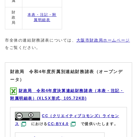
属
財
本表・注記・附
政
属明細表
局
市全体の連結財務諸表については、
大阪市財政局ホームページ
をご覧ください。
財政局 令和4年度所属別連結財務諸表（オープンデ
ータ）
財政局 令和4年度決算連結財務諸表（本表・注記・
附属明細表）(XLSX形式, 105.72KB)
CC（クリエイティブコモンズ）ライセン
ス
における
CC-BY4.0
で提供いたします。