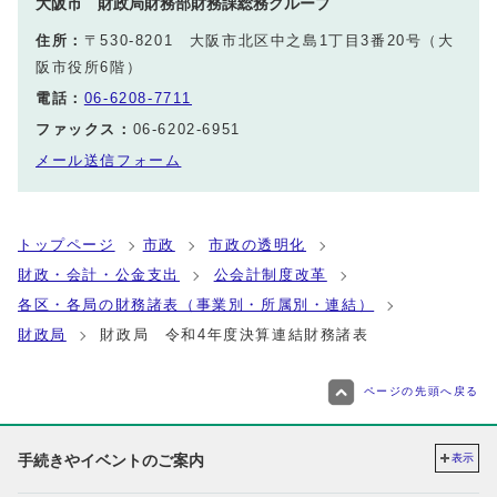
大阪市 財政局財務部財務課総務グループ
住所：
〒530-8201 大阪市北区中之島1丁目3番20号（大
阪市役所6階）
電話：
06-6208-7711
ファックス：
06-6202-6951
メール送信フォーム
トップページ
市政
市政の透明化
財政・会計・公金支出
公会計制度改革
各区・各局の財務諸表（事業別・所属別・連結）
財政局
財政局 令和4年度決算連結財務諸表
ページの先頭へ戻る
手続きやイベントのご案内
表示