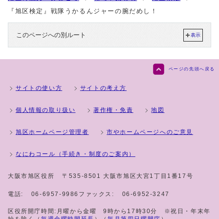
『旭区検定』戦隊うかるんジャーの腕だめし！
このページへの別ルート
表示
ページの先頭へ戻る
サイトの使い方
サイトの考え方
個人情報の取り扱い
著作権・免責
地図
旭区ホームページ管理者
市やホームページへのご意見
なにわコール（手続き・制度のご案内）
大阪市旭区役所
〒535-8501 大阪市旭区大宮1丁目1番17号
電話:
06-6957-9986
ファックス:
06-6952-3247
区役所開庁時間:月曜から金曜 9時から17時30分 ※祝日・年末年
始を除く（
毎週金曜時間延長
）（
毎月第四日曜開庁
）