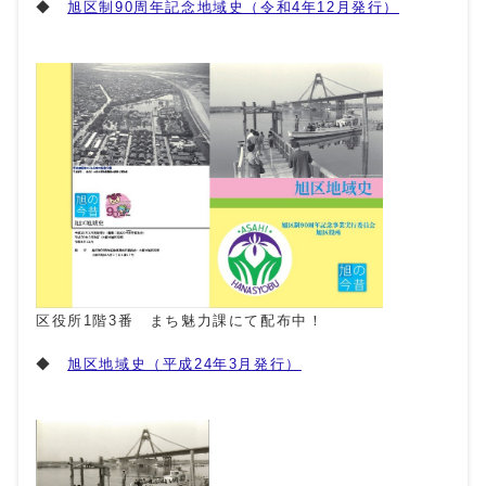
◆
旭区制90周年記念地域史（令和4年12月発行）
区役所1階3番 まち魅力課にて配布中！
◆
旭区地域史（平成24年3月発行）