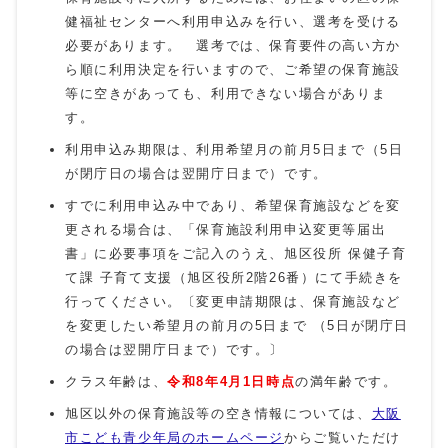
健福祉センターへ利用申込みを行い、選考を受ける
必要があります。 選考では、保育要件の高い方か
ら順に利用決定を行いますので、ご希望の保育施設
等に空きがあっても、利用できない場合がありま
す。
利用申込み期限は、利用希望月の前月5日まで（5日
が閉庁日の場合は翌開庁日まで）です。
すでに利用申込み中であり、希望保育施設などを変
更される場合は、「保育施設利用申込変更等届出
書」に必要事項をご記入のうえ、旭区役所 保健子育
て課 子育て支援（旭区役所2階26番）にて手続きを
行ってください。〔変更申請期限は、保育施設など
を変更したい希望月の前月の5日まで （5日が閉庁日
の場合は翌開庁日まで）です。〕
クラス年齢は、
令和8年4
月1日時点
の満年齢です。
旭区以外の保育施設等の空き情報については、
大阪
市こども青少年局のホームページ
からご覧いただけ