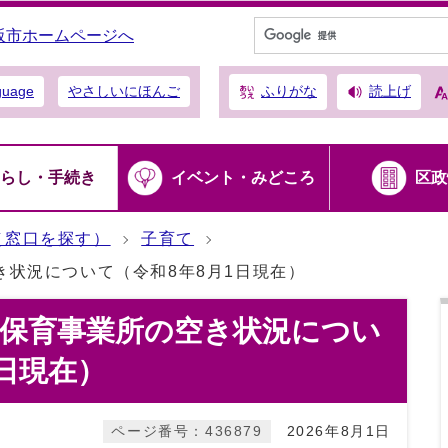
阪市ホームページへ
ふりがな
読上げ
guage
やさしいにほんご
らし・手続き
イベント・みどころ
区政
（窓口を探す）
子育て
状況について（令和8年8月1日現在）
型保育事業所の空き状況につい
1日現在）
ページ番号：436879
2026年8月1日