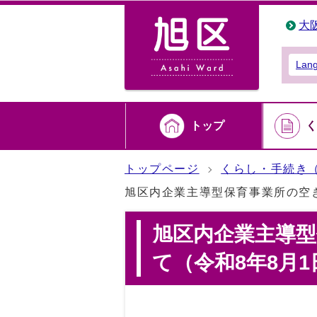
大
Lan
トップ
く
トップページ
くらし・手続き
旭区内企業主導型保育事業所の空き
旭区内企業主導
て（令和8年8月