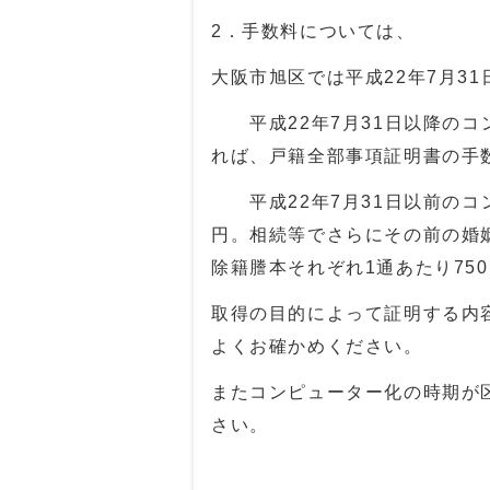
2．手数料については、
大阪市旭区では平成
22
年
7
月
31
平成
22
年
7
月
31
日以降のコ
れば、戸籍全部事項証明書の手
平成
22
年
7
月
31
日以前のコ
円。相続等でさらにその前の婚
除籍謄本それぞれ
1
通あたり
750
取得の目的によって証明する内
よくお確かめください。
またコンピューター化の時期が
さい。