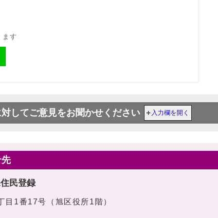
きます
に対してご意見をお聞かせください
入力欄を開く
せ先
課住民登録
1丁目1番17号（旭区役所1階）