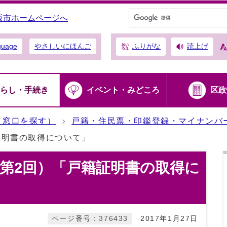
阪市ホームページへ
ふりがな
読上げ
guage
やさしいにほんご
らし・手続き
イベント・みどころ
区政
（窓口を探す）
戸籍・住民票・印鑑登録・マイナンバ
証明書の取得について」
第2回）「戸籍証明書の取得に
ページ番号：376433
2017年1月27日