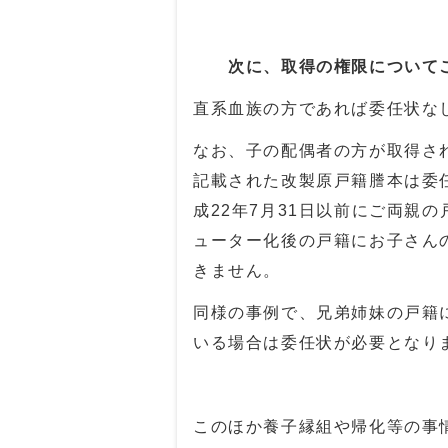
次に、取得の権限について
直系血族の方であれば委任状な
なお、子の配偶者の方が取得さ
記載された改製原戸籍謄本は委
成
22
年
7
月
31
日以前にご両親の
ューター化後の戸籍にお子さん
きません。
同様の事例で、兄弟姉妹の戸籍
いる場合は委任状が必要となり
このほか養子縁組や帰化等の事