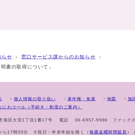
知らせ
窓口サービス課からのお知らせ
証明書の取得について」
方
個人情報の取り扱い
著作権・免責
地図
旭
なにわコール（手続き・制度のご案内）
大阪市旭区大宮1丁目1番17号
電話:
06-6957-9986
ファックス
から17時30分 ※祝日・年末年始を除く（
毎週金曜時間延長
）