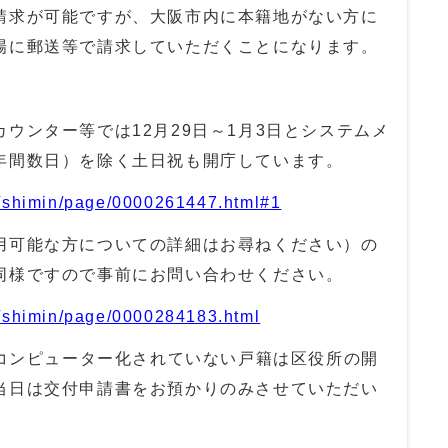
請求が可能ですが、大阪市内に本籍地がない方に
場に郵送等で請求していただくことになります。
カウンター等では
12
月
29
日～
1
月
3
日とシステムメ
年間数日）を除く土日祝も開庁しています。
jp/shimin/page/0000261447.html#1
用可能な方についての詳細はお尋ねください）の
同様ですので事前にお問い合わせください。
jp/shimin/page/0000284183.html
コンピューター化されていない戸籍は区役所の開
当日は交付申請書をお預かりのみさせていただい
。