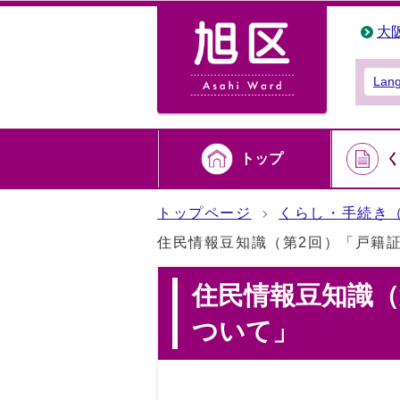
大
Lan
トップ
く
トップページ
くらし・手続き
住民情報豆知識（第2回）「戸籍
住民情報豆知識（
ついて」