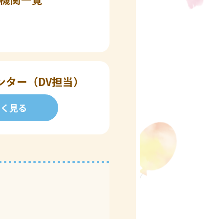
ンター
（DV
担当
）
しく
見
る