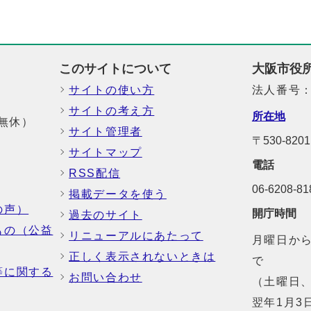
このサイトについて
大阪市役
サイトの使い方
法人番号：6
サイトの考え方
所在地
中無休）
サイト管理者
〒530-8
サイトマップ
電話
RSS配信
06-6208-
掲載データを使う
の声）
開庁時間
過去のサイト
もの（公益
リニューアルにあたって
月曜日から
正しく表示されないときは
で
等に関する
お問い合わせ
（土曜日、
翌年1月3