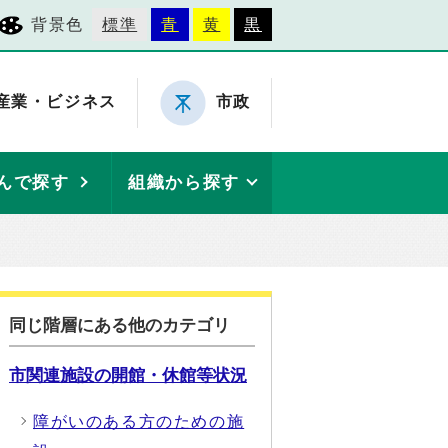
背景色
標準
青
黄
黒
産業・ビジネス
市政
んで探す
組織から探す
同じ階層にある他のカテゴリ
市関連施設の開館・休館等状況
障がいのある方のための施