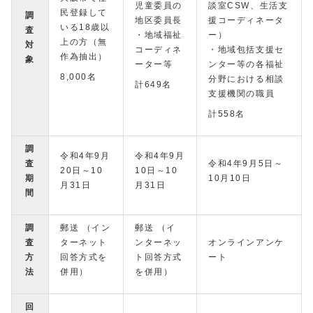
児童委員の
談室CSW、生活支
民登録して
調
地区委員長
援コーディネータ
いる18歳以
査
・地域福祉
ー）
上の方（無
対
コーディネ
・地域包括支援セ
作為抽出）
象
ーター等
ンター等の各福祉
8,000名
分野における相談
計649名
支援機関の職員
計558名
調
令和4年9月
令和4年9月
査
令和4年9月5日～
20日～10
10日～10
期
10月10日
月31日
月31日
間
調
郵送 （イン
郵送 （イ
査
ターネット
ンターネッ
オンラインアンケ
方
回答方式を
ト回答方式
ート
法
併用）
を併用）
回