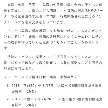
妊娠－出産－子育て－就職の各段階で親も含めて子どもの成
長を支援し、「大阪のこども問題」へ本質的に関わるNPOリー
ダーや児童養護の学識者・専門家・行政関係者などによるイン
クルーシブな意見交換を行っています。
「こども問題の根本原因」を参加者で精査し、大きなビジョ
ンを共有して「妊娠－就職の各段階においてシームレスに子ど
もの成長を守っていく仕組みづくりを示すこと」をめざしま
す。
活動のトータルな成果として「提言書」をとりまとめ、企
業・財団・行政などに広く配布し、大阪の深刻なこども問題の
解決に寄与します。
＜ワークショップ開催日程・場所・参加者数＞
2018（平成30）年 8月7日 大阪市役所5階副首都推進局
会議室 (15名)
2018（平成30）年9月26日 大阪市役所5階副首都推進局
会議室 (20名)