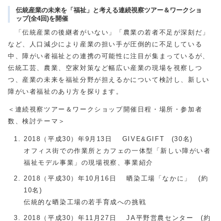
伝統産業の未来を「福祉」と考える連続視察ツアー＆ワークショ
ップ(全4回)を開催
「伝統産業の後継者がいない」「農業の若者不足が深刻だ」
など、人口減少により産業の担い手が圧倒的に不足している
中、障がい者福祉との連携の可能性に注目が集まっているが、
伝統工芸、農業、空家対策など幅広い産業の現場を視察しつ
つ、産業の未来を福祉分野が担えるかについて検討し、新しい
障がい者福祉のあり方を探ります。
＜連続視察ツアー＆ワークショップ開催日程・場所・参加者
数、検討テーマ＞
2018（平成30）年9月13日 GIVE&GIFT (30名)
オフィス街での作業所とカフェの一体型「新しい障がい者
福祉モデル事業」の現場視察、事業紹介
2018（平成30）年10月16日 晒染工場「なかに」 (約
10名)
伝統的な晒染工場の若手育成への挑戦
2018（平成30）年11月27日 JA平野営農センター (約