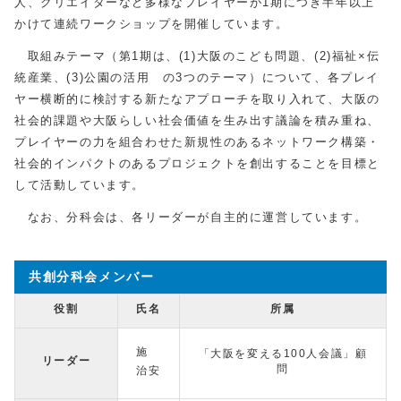
人、クリエイターなど多様なプレイヤーが1期につき半年以上
かけて連続ワークショップを開催しています。
取組みテーマ（第1期は、(1)大阪のこども問題、(2)福祉×伝
統産業、(3)公園の活用 の3つのテーマ）について、各プレイ
ヤー横断的に検討する新たなアプローチを取り入れて、大阪の
社会的課題や大阪らしい社会価値を生み出す議論を積み重ね、
プレイヤーの力を組合わせた新規性のあるネットワーク構築・
社会的インパクトのあるプロジェクトを創出することを目標と
して活動しています。
なお、分科会は、各リーダーが自主的に運営しています。
共創分科会メンバー
役割
氏名
所属
施
「大阪を変える100人会議」顧
リーダー
問
治安