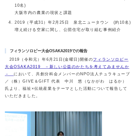
10名)
大阪市内の農業の現状と課題
2019（平成31）年2月25日 泉北ニュータウン (約10名)
増え続ける空家に関し、公団住宅が取り組む事例紹介
フィランソロピー大会OSAKA2019での報告
2019（令和元）年6月21日(金曜日)開催の
フィランソロピー
大会OSAKA2019 －新しい公益のかたちを考えてみませんか
－
において、共創分科会メンバーのNPO法人チュラキューブ
／（株）GIVE＆GIFT 代表 中川 悠（なかがわ はるか）
氏より、福祉×伝統産業をテーマとした活動について報告して
いただきました。