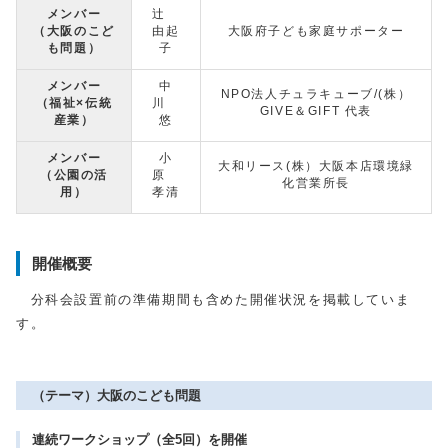
メンバー
辻
（大阪のこど
由起
大阪府子ども家庭サポーター
も問題）
子
メンバー
中
NPO法人チュラキューブ/(株）
（福祉×伝統
川
GIVE＆GIFT 代表
産業）
悠
メンバー
小
大和リース(株）大阪本店環境緑
（公園の活
原
化営業所長
用）
孝清
開催概要
分科会設置前の準備期間も含めた開催状況を掲載していま
す。
（テーマ）大阪のこども問題
連続ワークショップ（全5回）を開催