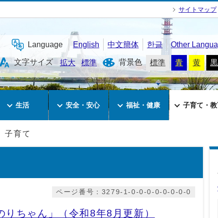
サイトマップ
Language
English
中文簡体
한글
Other Langu
文字サイズ
背景色
拡大
標準
標準
青
黄
黒
生活
安全・安心
福祉・健康
子育て・教
子育て
ページ番号：3279-1-0-0-0-0-0-0-0-0
のりちゃん」（令和8年8月更新）