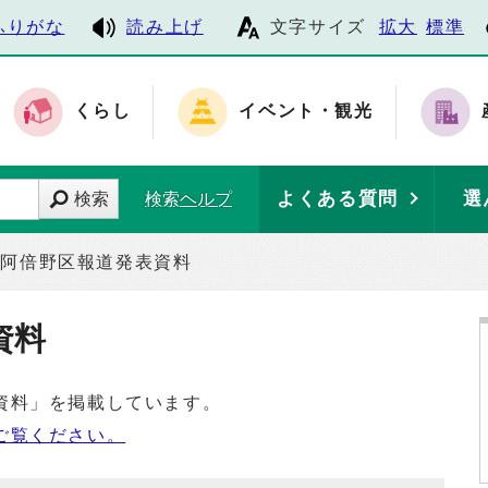
ふりがな
読み上げ
文字サイズ
拡大
標準
くらし
イベント・観光
よくある質問
選
検索
検索ヘルプ
阿倍野区報道発表資料
資料
資料」を掲載しています。
ご覧ください。