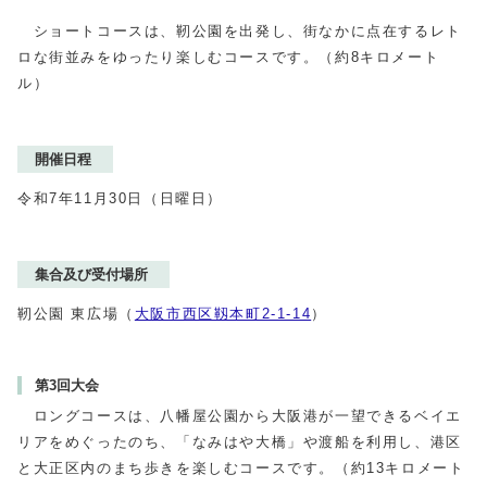
ショートコースは、靭公園を出発し、街なかに点在するレト
ロな街並みをゆったり楽しむコースです。（約8キロメート
ル）
開催日程
令和7年11月30日（日曜日）
集合及び受付場所
靭公園 東広場（
大阪市西区靱本町2-1-14
）
第3回大会
ロングコースは、八幡屋公園から大阪港が一望できるベイエ
リアをめぐったのち、「なみはや大橋」や渡船を利用し、港区
と大正区内のまち歩きを楽しむコースです。（約13キロメート