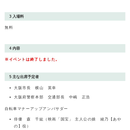
3 入場料
無料
4 内容
※イベントは終了しました。
5 主な出席予定者
大阪市長 横山 英幸
大阪府警察本部 交通部長 中嶋 正浩
自転車マナーアップアンバサダー
俳優 森 千紘（映画「国宝」 主人公の娘 綾乃【あや
の】役）