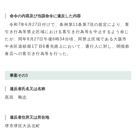
命令の内容及び当該命令に違反した内容
令和7年6月27日付けで、条例第11条第7項の規定により、客
引き行為等禁止区域における客引き行為等を中止するよう命じ
たが、同年8月27日午後6時34分頃、同禁止区域である大阪市
中央区道頓堀1丁目6番先路上において、通行人に対し、関係飲
食店への客引き行為等を行った。
事案その3
違反者氏名又は名称
髙田 剛志
違反者住所又は所在地
堺市堺区大浜北町