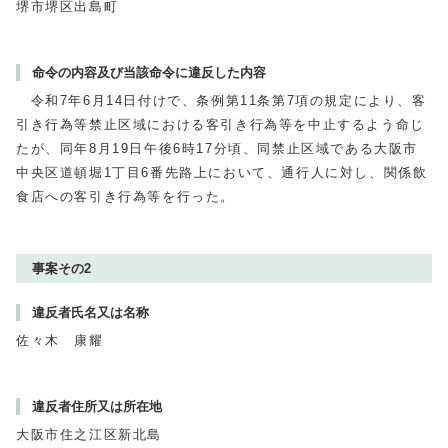
堺市堺区出島町
命令の内容及び当該命令に違反した内容
令和7年6月14日付けで、条例第11条第7項の規定により、客
引き行為等禁止区域における客引き行為等を中止するよう命じ
たが、同年8月19日午後6時17分頃、同禁止区域である大阪市
中央区道頓堀1丁目6番先路上において、通行人に対し、関係飲
食店への客引き行為等を行った。
事案その2
違反者氏名又は名称
佐々木 康耀
違反者住所又は所在地
大阪市住之江区新北島