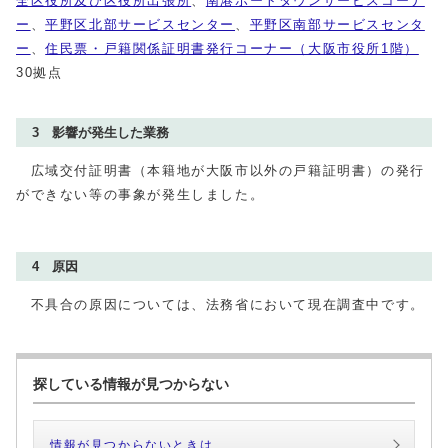
全区役所及び区役所出張所
、
南港ポートタウンサービスコーナ
ー
、
平野区北部サービスセンター
、
平野区南部サービスセンタ
ー
、
住民票・戸籍関係証明書発行コーナー（大阪市役所1階）
30拠点
3 影響が発生した業務
広域交付証明書（本籍地が大阪市以外の戸籍証明書）の発行
ができない等の事象が発生しました。
4 原因
不具合の原因については、法務省において現在調査中です。
探している情報が見つからない
情報が見つからないときは