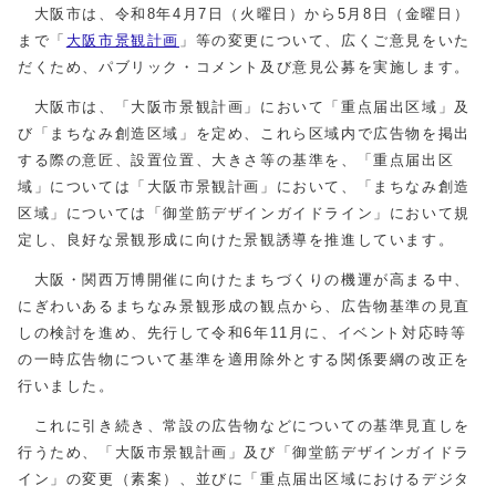
大阪市は、令和
8
年
4
月
7
日（火曜日）から
5
月
8
日（金曜日）
まで「
大阪市景観計画
」等の変更について、広くご意見をいた
だくため、パブリック・コメント及び意見公募を実施します。
大阪市は、「大阪市景観計画」において「重点届出区域」及
び「まちなみ創造区域」を定め、これら区域内で広告物を掲出
する際の意匠、設置位置、大きさ等の基準を、「重点届出区
域」については「大阪市景観計画」において、「まちなみ創造
区域」については「御堂筋デザインガイドライン」において規
定し、良好な景観形成に向けた景観誘導を推進しています。
大阪・関西万博開催に向けたまちづくりの機運が高まる中、
にぎわいあるまちなみ景観形成の観点から、広告物基準の見直
しの検討を進め、先行して令和6年
11
月に、イベント対応時等
の一時広告物について基準を適用除外とする関係要綱の改正を
行いました。
これに引き続き、常設の広告物などについての基準見直しを
行うため、「大阪市景観計画」及び「御堂筋デザインガイドラ
イン」の変更（素案）、並びに「重点届出区域におけるデジタ