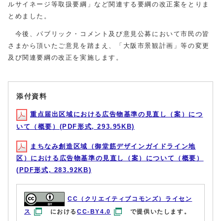
ルサイネージ等取扱要綱」など関連する要綱の改正案をとりま
とめました。
今後、パブリック・コメント及び意見公募において市民の皆
さまから頂いたご意見を踏まえ、「大阪市景観計画」等の変更
及び関連要綱の改正を実施します。
添付資料
重点届出区域における広告物基準の見直し（案）につ
いて（概要）(PDF形式, 293.95KB)
まちなみ創造区域（御堂筋デザインガイドライン地
区）における広告物基準の見直し（案）について（概要）
(PDF形式, 283.92KB)
CC（クリエイティブコモンズ）ライセン
ス
における
CC-BY4.0
で提供いたします。