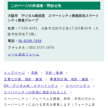
このページの作成者・問合せ先
大阪市 デジタル統括室 スマートシティ推進担当スマート
シティ推進グループ
住所：
〒530-8201 大阪市北区中之島1丁目3番20号（大
阪市役所地下1階）
電話：
06-6208-7459
ファックス：
050-3737-2976
メール送信フォーム
トップページ
市政
方針・条例
主要な計画、指針・施策
事業別計画、指針・施策
DX・デジタル化・スマートシティ
スーパーシティ
スーパーシティの区域に指定されました
スーパーシティ・フォーラムを開催、府民・市民の方から
スーパーシティにおける意見を募集します（フォーラム及