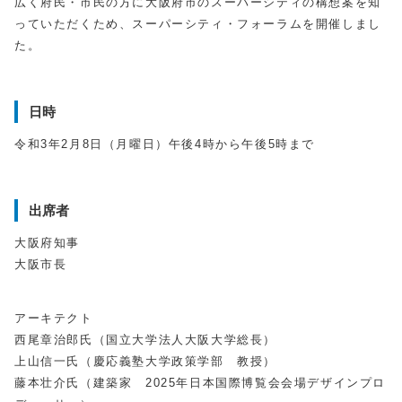
広く府民・市民の方に大阪府市のスーパーシティの構想案を知
っていただくため、スーパーシティ・フォーラムを開催しまし
た。
日時
令和3年2月8日（月曜日）午後4時から午後5時まで
出席者
大阪府知事
大阪市長
アーキテクト
西尾章治郎氏（国立大学法人大阪大学総長）
上山信一氏（慶応義塾大学政策学部 教授）
藤本壮介氏（建築家 2025年日本国際博覧会会場デザインプロ