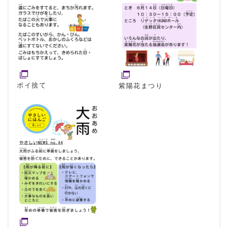
ポイ捨て
紫陽花まつり