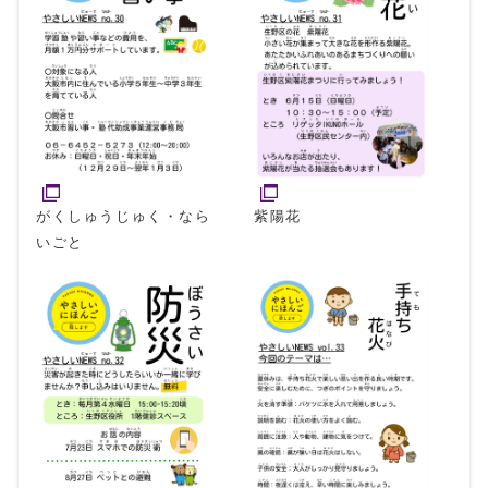
がくしゅうじゅく・なら
紫陽花
いごと