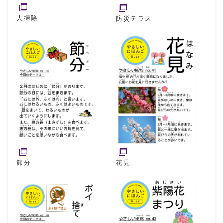
大掃除
防災テラス
節分
花見