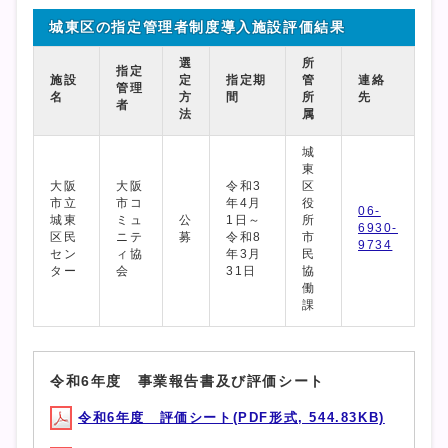
城東区の指定管理者制度導入施設評価結果
選
所
指定
施設
定
指定期
管
連絡
管理
名
方
間
所
先
者
法
属
城
東
大阪
大阪
令和3
区
市立
市コ
年4月
役
06-
城東
ミュ
公
1日～
所
6930-
区民
ニテ
募
令和8
市
9734
セン
ィ協
年3月
民
ター
会
31日
協
働
課
令和6年度 事業報告書及び評価シート
令和6年度 評価シート(PDF形式, 544.83KB)