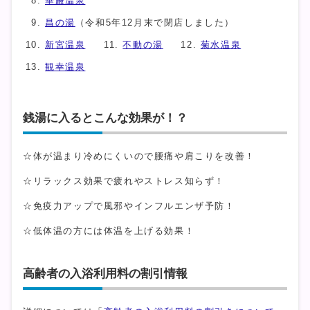
華厳温泉
昌の湯
（令和5年12月末で閉店しました）
新宮温泉
不動の湯
菊水温泉
観幸温泉
銭湯に入るとこんな効果が！？
☆体が温まり冷めにくいので腰痛や肩こりを改善！
☆リラックス効果で疲れやストレス知らず！
☆免疫力アップで風邪やインフルエンザ予防！
☆低体温の方には体温を上げる効果！
高齢者の入浴利用料の割引情報