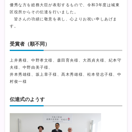
優秀な方を総務大臣が表彰するもので、令和3年度は城東
区役所からその伝達を行いました。
皆さんの功績に敬意を表し、心よりお祝い申しあげま
す。
受賞者（順不同）
上井勇様、中野孝文様、森田育央様、大西貞夫様、紀本守
夫様、中野由美子様、
井本秀雄様、坂上章子様、髙木秀雄様、松本登志子様、中
村俊一様
伝達式のようす