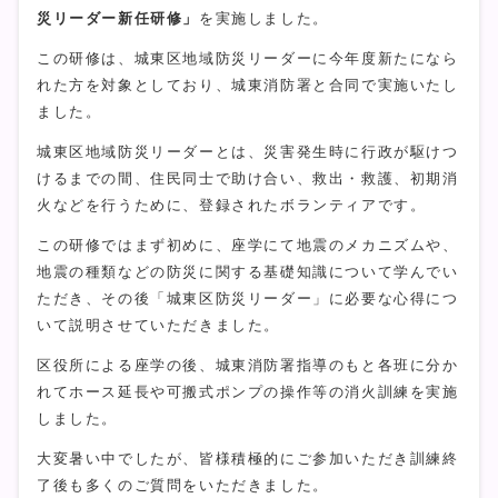
災リーダー新任研修」
を実施しました。
この研修は、城東区地域防災リーダーに今年度新たになら
れた方を対象としており、城東消防署と合同で実施いたし
ました。
城東区地域防災リーダーとは、災害発生時に行政が駆けつ
けるまでの間、住民同士で助け合い、救出・救護、初期消
火などを行うために、登録されたボランティアです。
この研修ではまず初めに、座学にて地震のメカニズムや、
地震の種類などの防災に関する基礎知識について学んでい
ただき、その後「城東区防災リーダー」に必要な心得につ
いて説明させていただきました。
区役所による座学の後、城東消防署指導のもと各班に分か
れてホース延長や可搬式ポンプの操作等の消火訓練を実施
しました。
大変暑い中でしたが、皆様積極的にご参加いただき訓練終
了後も多くのご質問をいただきました。