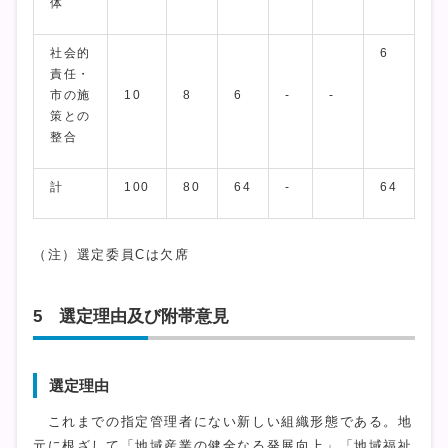
体
社会的
6
責任・
市の施
10
8
6
-
-
策との
整合
計
100
80
64
-
64
（注）選定委員Cは欠席
5 選定理由及び附帯意見
選定理由
これまでの指定管理者にない新しい組織形態である。地
元に根ざして「地域産業の健全なる発展向上」「地域福祉