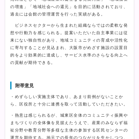
の増進」「地域社会への還元」を目的に活動されており、
過去には会館の管理運営を行った実績がある。
ビジネスセクターから生まれた組織ならではの柔軟な発
想や行動力を感じられる。提案いただいた自主事業には従
来にない独自性があり、地域コミュニティの育成や活性化
に寄与することが見込まれ、大阪市がめざす施設の設置目
的をより効果的に達成し、サービス水準のさらなる向上へ
の貢献が期待できる。
附帯意見
・めずらしい実施主体であり、あまり前例がないことか
ら、区役所と十分に連携を取って活動していただきたい。
・熱意は感じられるが、城東区全体のコミュニティ振興や
まちづくりの全体像を見据えたうえで、産業のみならず福
祉分野や教育分野等多様な主体の参加する区民センターの
運営を期待する。地元での長年のつながりを生かしつつ、