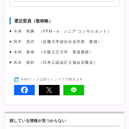
選定委員（敬称略）
◾ 今井 和興 （FPM－α シニア コンサルタント）
◾ 田中 晃代 （近畿大学総合社会学部 教授）
◾ 水内 俊雄 （大阪公立大学 客員教授）
◾ 吉永 徳好 （日本公認会計士協会近畿会）
SNSリンクは別ウィンドウで開きます
探している情報が見つからない