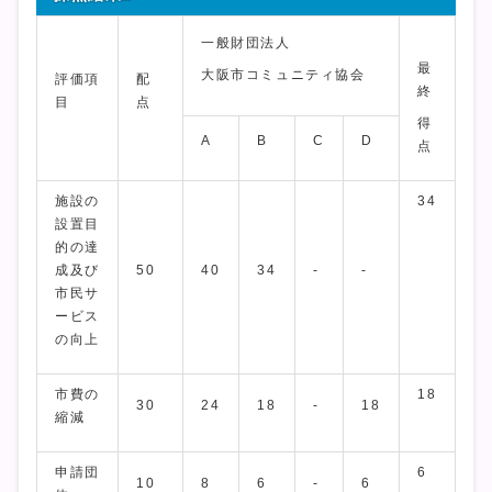
一般財団法人
最
大阪市コミュニティ協会
評価項
配
終
目
点
得
A
B
C
D
点
施設の
34
設置目
的の達
成及び
50
40
34
-
-
市民サ
ービス
の向上
市費の
18
30
24
18
-
18
縮減
申請団
6
10
8
6
-
6