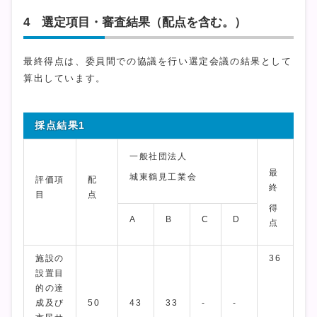
4 選定項目・審査結果（配点を含む。）
最終得点は、委員間での協議を行い選定会議の結果として
算出しています。
採点結果1
一般社団法人
最
城東鶴見工業会
評価項
配
終
目
点
得
A
B
C
D
点
施設の
36
設置目
的の達
成及び
50
43
33
-
-