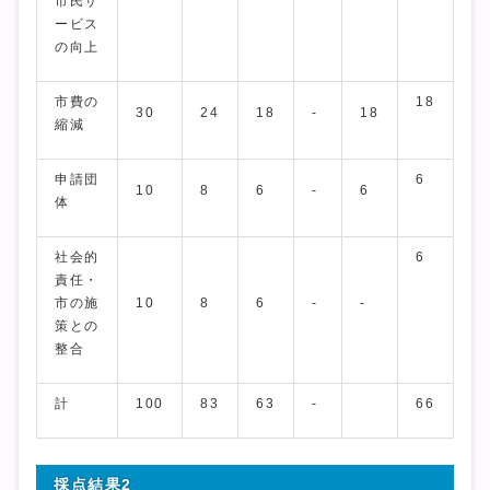
市民サ
ービス
の向上
市費の
18
30
24
18
-
18
縮減
申請団
6
10
8
6
-
6
体
社会的
6
責任・
市の施
10
8
6
-
-
策との
整合
計
100
83
63
-
66
採点結果2