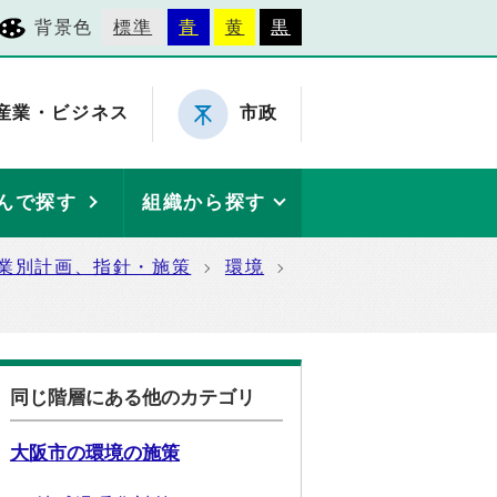
背景色
標準
青
黄
黒
産業・ビジネス
市政
んで探す
組織から探す
業別計画、指針・施策
環境
同じ階層にある他のカテゴリ
大阪市の環境の施策