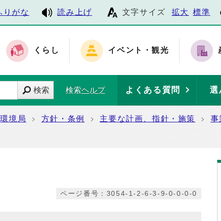
ふりがな
読み上げ
文字サイズ
拡大
標準
くらし
イベント・観光
よくある質問
選
検索
検索ヘルプ
環境局
方針・条例
主要な計画、指針・施策
事
ページ番号：3054-1-2-6-3-9-0-0-0-0