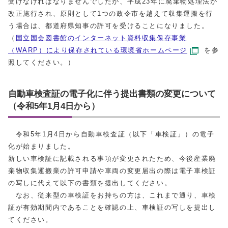
受けなければなりませんでしたが、平成23年に廃棄物処理法が
改正施行され、原則として1つの政令市を越えて収集運搬を行
う場合は、都道府県知事の許可を受けることになりました。
（
国立国会図書館のインターネット資料収集保存事業
（WARP）により保存されている環境省ホームページ
を参
照してください。）
自動車検査証の電子化に伴う提出書類の変更について
（令和5年1月4日から）
令和5年1月4日から自動車検査証（以下「車検証」）の電子
化が始まりました。
新しい車検証に記載される事項が変更されたため、今後産業廃
棄物収集運搬業の許可申請や車両の変更届出の際は電子車検証
の写しに代えて以下の書類を提出してください。
なお、従来型の車検証をお持ちの方は、これまで通り、車検
証が有効期間内であることを確認の上、車検証の写しを提出し
てください。