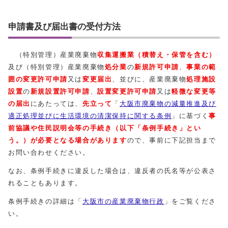
申請書及び届出書の受付方法
（特別管理）産業廃棄物
収集運搬業
（積替え・保管を含む）
及び（特別管理）産業廃棄物
処分業
の
新規許可申請
、
事業の範
囲の変更許可申請
又は
変更届出
、並びに、産業廃棄物
処理施設
設置
の
新規設置許可申請
、
設置
変更許可申請
又は
軽微な変更等
の届出
にあたっては、
先立って
「
大阪市廃棄物の減量推進及び
適正処理並びに生活環境の清潔保持に関する条例
」に基づく
事
前協議や住民説明会等の手続き（以下「条例手続き」とい
う。）が必要となる場合があります
ので、事前に下記担当まで
お問い合わせください。
なお、条例手続きに違反した場合は、違反者の氏名等が公表さ
れることもあります。
条例手続きの詳細は「
大阪市の産業廃棄物行政
」をご覧くださ
い。