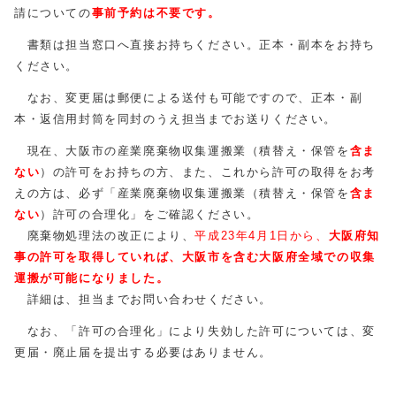
請についての
事前予約は不要です。
書類は担当窓口へ直接お持ちください。正本・副本をお持ち
ください。
なお、変更届は郵便による送付も可能ですので、正本・副
本・返信用封筒を同封のうえ担当までお送りください。
現在、大阪市の産業廃棄物収集運搬業（積替え・保管を
含ま
ない
）の許可をお持ちの方、また、これから許可の取得をお考
えの方は、必ず「産業廃棄物収集運搬業（積替え・保管を
含ま
ない
）許可の合理化」をご確認ください。
廃棄物処理法の改正により、
平成23年4月1日から、
大阪府知
事の許可を取得していれば、大阪市を含む大阪府全域での収集
運搬が可能になりました。
詳細は、担当までお問い合わせください。
なお、「許可の合理化」により失効した許可については、変
更届・廃止届を提出する必要はありません。