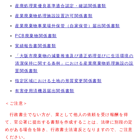
産廃処理業優良基準適合認定・確認関係書類
産業廃棄物処理施設設置許可関係書類
産業廃棄物事業場外保管（自家保管）届出関係書類
PCB廃棄物関係書類
実績報告書関係書類
「大阪市廃棄物の減量推進及び適正処理並びに生活環境の
清潔保持に関する条例」における産業廃棄物処理施設の設
置関係書類
指定区域における土地の形質変更関係書類
有害使用済機器届出関係書類
＜ご注意＞
行政書士でない方が、業として他人の依頼を受け報酬を得
て、官公署に提出する書類を作成することは、法律に別段の定
めがある場合を除き、行政書士法違反となりますので、ご注意
ください。