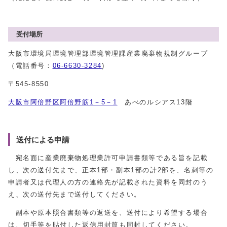
受付場所
大阪市環境局環境管理部環境管理課産業廃棄物規制グループ
（電話番号：
06-6630-3284
)
〒545-8550
大阪市阿倍野区阿倍野筋1－5－1
あべのルシアス13階
送付による申請
宛名面に産業廃棄物処理業許可申請書類等である旨を記載
し、次の送付先まで、正本1部・副本1部の計2部を、名刺等の
申請者又は代理人の方の連絡先が記載された資料を同封のう
え、次の送付先まで送付してください。
副本や原本照合書類等の返送を、送付により希望する場合
は、切手等を貼付した返信用封筒も同封してください。