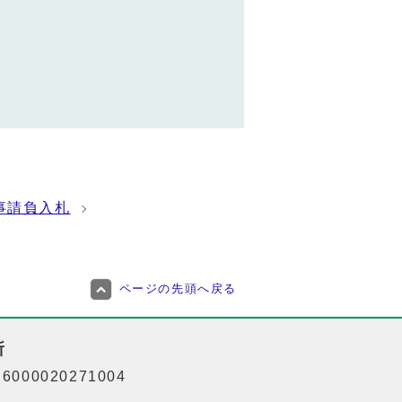
事請負入札
ページの先頭へ戻る
所
000020271004