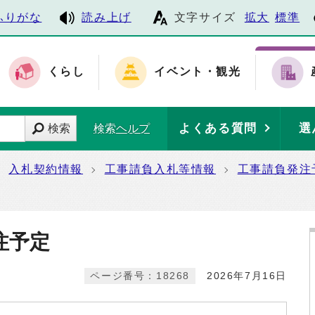
ふりがな
読み上げ
文字サイズ
拡大
標準
くらし
イベント・観光
よくある質問
選
検索
検索ヘルプ
入札契約情報
工事請負入札等情報
工事請負発注
注予定
ページ番号：18268
2026年7月16日