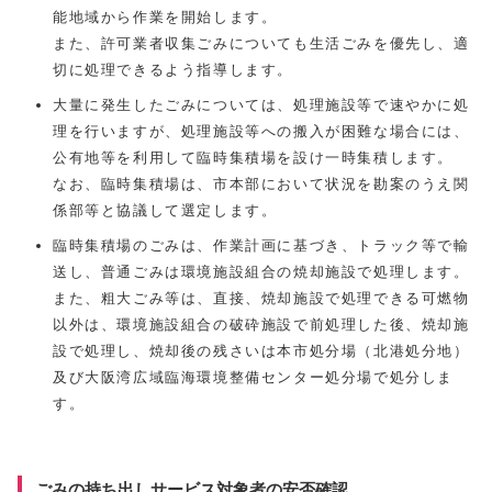
能地域から作業を開始します。
また、許可業者収集ごみについても生活ごみを優先し、適
切に処理できるよう指導します。
大量に発生したごみについては、処理施設等で速やかに処
理を行いますが、処理施設等への搬入が困難な場合には、
公有地等を利用して臨時集積場を設け一時集積します。
なお、臨時集積場は、市本部において状況を勘案のうえ関
係部等と協議して選定します。
臨時集積場のごみは、作業計画に基づき、トラック等で輸
送し、普通ごみは環境施設組合の焼却施設で処理します。
また、粗大ごみ等は、直接、焼却施設で処理できる可燃物
以外は、環境施設組合の破砕施設で前処理した後、焼却施
設で処理し、焼却後の残さいは本市処分場（北港処分地）
及び大阪湾広域臨海環境整備センター処分場で処分しま
す。
ごみの持ち出しサービス対象者の安否確認