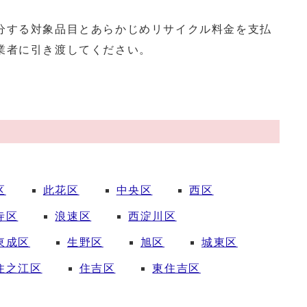
分する対象品目とあらかじめリサイクル料金を支払
業者に引き渡してください。
。
区
此花区
中央区
西区
寺区
浪速区
西淀川区
東成区
生野区
旭区
城東区
住之江区
住吉区
東住吉区