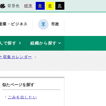
背景色
標準
青
黄
黒
産業・ビジネス
市政
んで探す
組織から探す
と収集カレンダー
似たページを探す
ごみを出したい