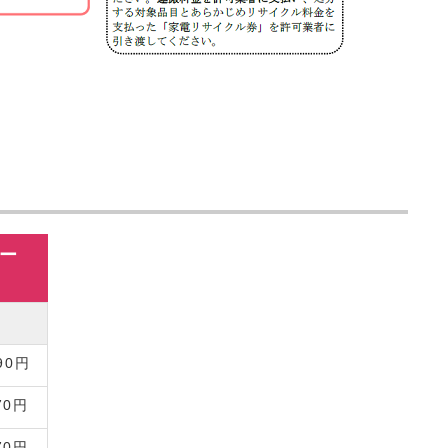
ー
金
0円
70円
70円