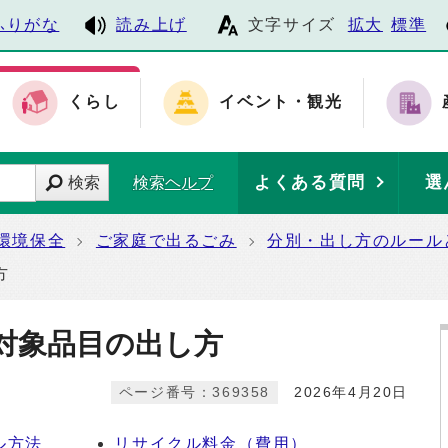
ふりがな
読み上げ
文字サイズ
拡大
標準
くらし
イベント・観光
よくある質問
選
検索
検索ヘルプ
環境保全
ご家庭で出るごみ
分別・出し方のルール
方
対象品目の出し方
ページ番号：369358
2026年4月20日
ル方法
リサイクル料金（費用）