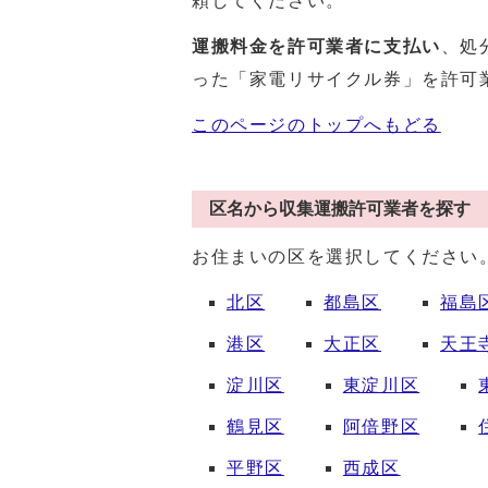
頼してください。
運搬料金を許可業者に支払い
、処
った「家電リサイクル券」を許可
このページのトップへもどる
区名から収集運搬許可業者を探す
お住まいの区を選択してください
北区
都島区
福島
港区
大正区
天王
淀川区
東淀川区
鶴見区
阿倍野区
平野区
西成区