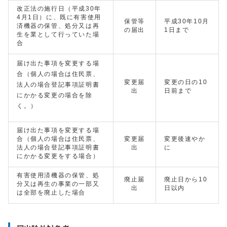
改正法の施行日（平成30年
4月1日）に、既に有害使用
保管等
平成30年10月
済機器の保管、処分又は再
の届出
1日まで
生を業として行っていた場
合
届け出た事項を変更する場
合（個人の場合は住民票、
変更届
変更の日の10
法人の場合登記事項証明書
出
日前まで
にかかる変更の場合を除
く。）
届け出た事項を変更する場
合（個人の場合は住民票、
変更届
変更後速やか
法人の場合登記事項証明書
出
に
にかかる変更をする場合）
有害使用済機器の保管、処
廃止届
廃止日から10
分又は再生の事業の一部又
出
日以内
は全部を廃止した場合