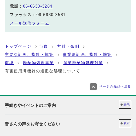
電話：
06-6630-3284
ファックス：
06-6630-3581
メール送信フォーム
トップページ
市政
方針・条例
主要な計画、指針・施策
事業別計画、指針・施策
環境
廃棄物処理事業
産業廃棄物処理対策
有害使用済機器の適正な処理について
ページの先頭へ戻る
手続きやイベントのご案内
表示
皆さんの声をお寄せください
表示