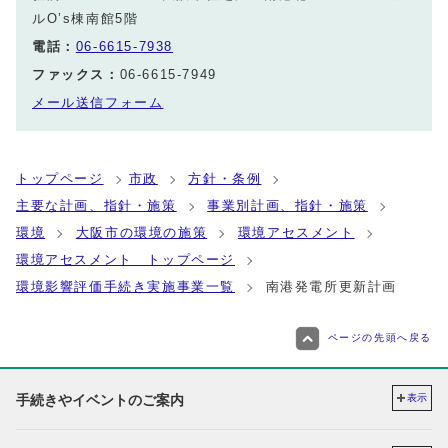
ルO’s棟南館5階
電話：
06-6615-7938
ファックス：
06-6615-7949
メール送信フォーム
トップページ
市政
方針・条例
主要な計画、指針・施策
事業別計画、指針・施策
環境
大阪市の環境の施策
環境アセスメント
環境アセスメント トップページ
環境影響評価手続き実施事業一覧
南港発電所更新計画
ページの先頭へ戻る
手続きやイベントのご案内
表示