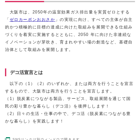
大阪市は、2050年の温室効果ガス排出量を実質ゼロとする
「
ゼロカーボンおおさか
」の実現に向け、すべての主体が自主
的かつ積極的に目標の達成に向けた取組みを展開できる仕組み
づくりを着実に実施するとともに、2050 年に向けた非連続な
イノベーションが芽吹き、育まれやすい場の創造など、基礎自
治体として取組みを展開します。
デコ活宣言とは
以下の（1）（2）のいずれか、または両方を行うことを宣言
するもので、大阪市は両方を行うことを宣言します。
（1）脱炭素につながる製品、サービス、取組展開を通じて国
民の彩り豊かな暮らし（デコ活）を後押しします！
（2）日々の生活・仕事の中で、デコ活（脱炭素につながる豊
かな暮らし）を実践します！
SNSリンクは別ウィンドウで開きます