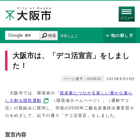
メニュー
検索
他の探し方
検索ヘルプ
大阪市は、「デコ活宣言」をしまし
た！
ページ番号：606843
2023年8月29日
大阪市では、環境省の「
脱炭素につながる新しい豊かな暮ら
しを創る国民運動
（環境省ホームページ）」（通称デコ
活）の取組みに賛同し、市域の2050年二酸化炭素排出量実質ゼ
ロをめざして、以下の通り「デコ活宣言」をしました。
宣言内容