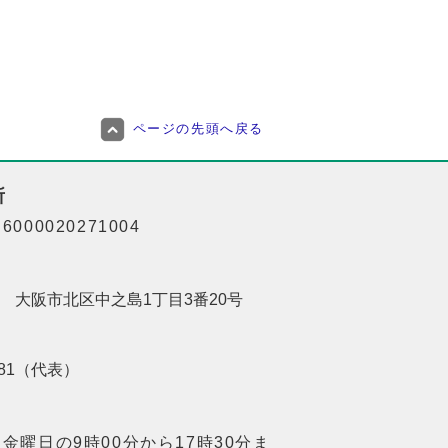
ページの先頭へ戻る
所
000020271004
201 大阪市北区中之島1丁目3番20号
8181（代表）
金曜日の9時00分から17時30分ま