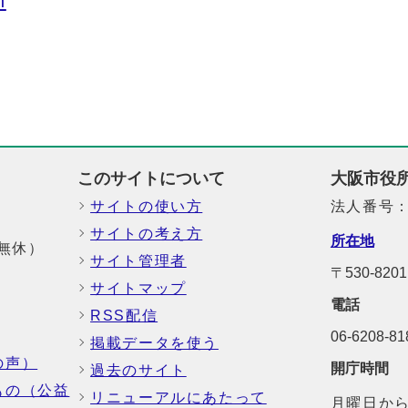
n
このサイトについて
大阪市役
サイトの使い方
法人番号：6
サイトの考え方
所在地
中無休）
サイト管理者
〒530-8
サイトマップ
電話
RSS配信
06-6208-
掲載データを使う
の声）
開庁時間
過去のサイト
もの（公益
リニューアルにあたって
月曜日から