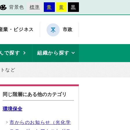
背景色
標準
青
黄
黒
産業・ビジネス
市政
んで探す
組織から探す
ントなど
同じ階層にある他のカテゴリ
環境保全
市からのお知らせ（光化学