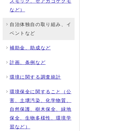
スモッグ、セアカコケグモ
など）
自治体独自の取り組み、イ
ベントなど
補助金、助成など
計画、条例など
環境に関する調査統計
環境保全に関すること（公
害、土壌汚染、化学物質、
自然保護、樹木保全、緑地
保全、生物多様性、環境学
習など）