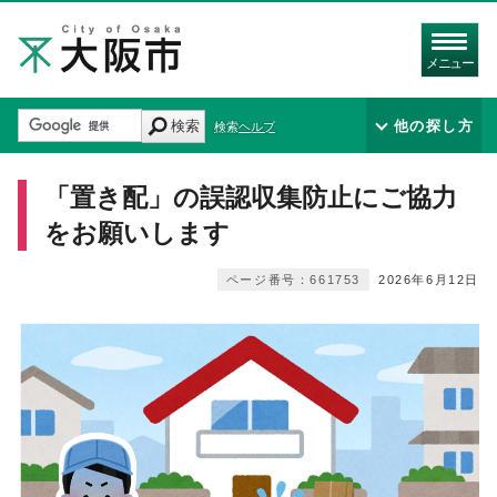
メニュー
検索
他の探し方
検索ヘルプ
「置き配」の誤認収集防止にご協力
をお願いします
ページ番号：661753
2026年6月12日