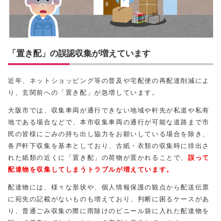
「置き配」の誤認収集が増えています
近年、ネットショッピング等の普及や宅配便の再配達削減によ
り、玄関前への「置き配」が急増しています。
大阪市では、収集車両が通行できない地域や軒先が私道や私有
地である場合などで、本市収集車両の通行が可能な道路まで市
民の皆様にごみの持ち出し協力をお願いしている場合を除き、
各戸軒下収集を基本としており、古紙・衣類の収集時に排出さ
れた紙類の近くに「置き配」の荷物が置かれることで、
誤って
配達物を収集してしまうトラブルが増えています。
配達物には、様々な形状や、個人情報保護の観点から配送伝票
に宛先の記載がないものも増えており、判断に困るケースがあ
り、普通ごみ収集の際に雨除けのビニール袋に入れた配達物を