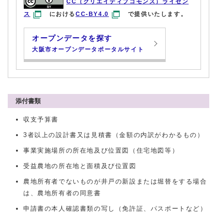
CC（クリエイティブコモンズ）ライセン
ス
における
CC-BY4.0
で提供いたします。
オープンデータを探す
大阪市オープンデータポータルサイト
添付書類
収支予算書
3者以上の設計書又は見積書（金額の内訳がわかるもの）
事業実施場所の所在地及び位置図（住宅地図等）
受益農地の所在地と面積及び位置図
農地所有者でないものが井戸の新設または堀替をする場合
は、農地所有者の同意書
申請書の本人確認書類の写し（免許証、パスポートなど）