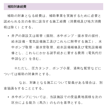
補助対象経費
補助の対象となる経費は、補助事業を実施するために必要と
認められる次の各項に該当する施工経費（消費税及び地方消費
税は除く）とする。
井戸の新設又は堀替（掘削、水中ポンプ・揚水管の据付、
給水設備・電気設備施工及びこれらに附帯する施工）、水
中ポンプ取替・揚水管取替、給水設備補修及び電気設備補
修とし、これらにかかる諸手続きに要する費用（電気代行
申請など）を含む。
※ただし、圧力タンク、ポンプ小屋、過剰な配管などに
ついては補助の対象外とする。
なお、対象となる施工について疑義がある場合は、別
途協議をすることとする。
水中ポンプについては、当該施設での受益農地面積を次の
区分による能力（馬力）のものを基準とする。