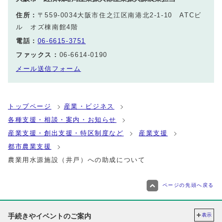
住所：
〒559-0034大阪市住之江区南港北2‐1‐10 ATCビ
ル オズ棟南館4階
電話：
06‐6615‐3751
ファックス：
06‐6614‐0190
メール送信フォーム
トップページ
産業・ビジネス
各種支援・相談・案内・お知らせ
産業支援・創出支援・特区制度など
産業支援
都市農業支援
農業用水源施設（井戸）への助成について
ページの先頭へ戻る
手続きやイベントのご案内
表示