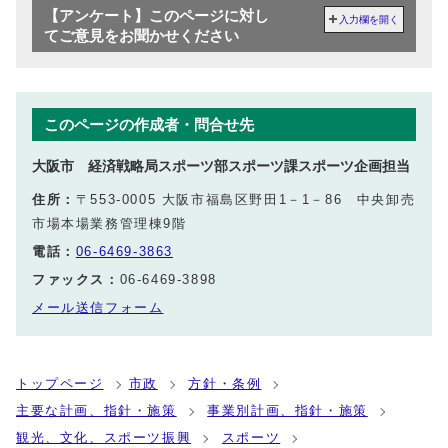
【アンケート】このページに対し
入力欄を開く
てご意見をお聞かせください
このページの作成者・問合せ先
大阪市 経済戦略局スポーツ部スポーツ課スポーツ企画担当
住所：
〒553-0005 大阪市福島区野田1－1－86 中央卸売
市場本場業務管理棟9階
電話：
06-6469-3863
ファックス：
06-6469-3898
メール送信フォーム
トップページ
市政
方針・条例
主要な計画、指針・施策
事業別計画、指針・施策
観光、文化、スポーツ振興
スポーツ