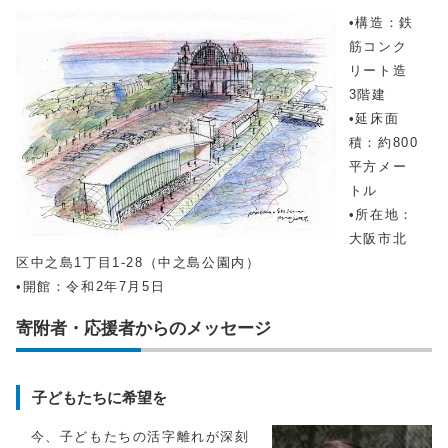
•構造：鉄
筋コンク
リート造
3階建
•延床面
積：約800
平方メー
トル
•所在地：
大阪市北
区中之島1丁目1-28（中之島公園内）
•開館：令和2年7月5日
寄附者・応援者からのメッセージ
子どもたちに希望を
今、子どもたちの活字離れが深刻