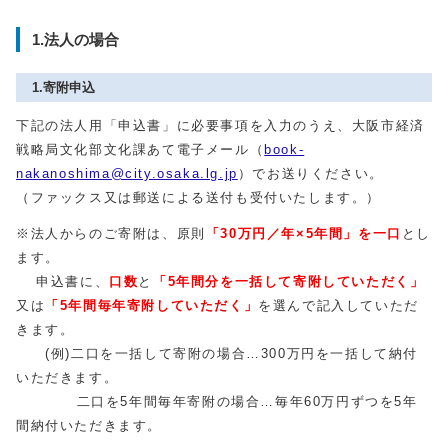
1.法人の場合
1.寄附申込
下記の法人用「申込書」に必要事項を入力のうえ、大阪市経済
戦略局文化部文化課あて電子メール（
book-
nakanoshima@city.osaka.lg.jp
）でお送りください。
（ファックス又は郵送による送付も受付いたします。）
※法人からのご寄附は、原則
「30万円／年×5年間」を一口
とし
ます。
申込書に、
口数
と
「5年間分を一括して寄附していただく」
又は
「5年間毎年寄附していただく」
を選んで記入していただ
きます。
(例)二口を一括して寄附の場合…300万円を一括して納付
いただきます。
二口を5年間毎年寄附の場合…毎年60万円ずつを5年
間納付いただきます。