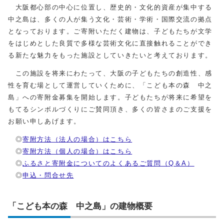
大阪都心部の中心に位置し、歴史的・文化的資産が集中する
中之島は、多くの人が集う文化・芸術・学術・国際交流の拠点
となっております。ご寄附いただく建物は、子どもたちが文学
をはじめとした良質で多様な芸術文化に直接触れることができ
る新たな魅力をもった施設としていきたいと考えております。
この施設を将来にわたって、大阪の子どもたちの創造性、感
性を育む場として運営していくために、「こども本の森 中之
島」への寄附金募集を開始します。子どもたちが将来に希望を
もてるシンボルづくりにご賛同頂き、多くの皆さまのご支援を
お願い申しあげます。
◎
寄附方法（法人の場合）はこちら
◎
寄附方法（個人の場合）はこちら
◎
ふるさと寄附金についてのよくあるご質問（Q＆A）
◎
申込・問合せ先
「こども本の森 中之島」の建物概要