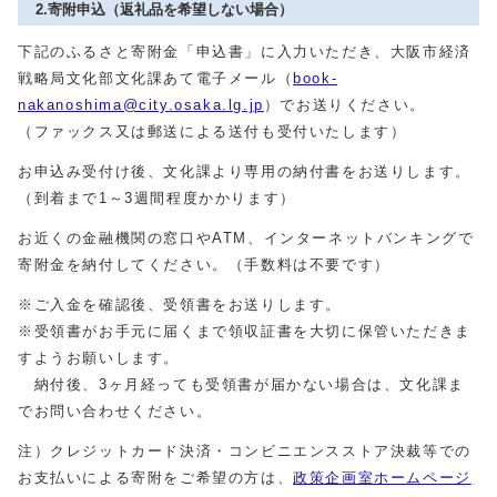
2.寄附申込（返礼品を希望しない場合）
下記のふるさと寄附金「申込書」に入力いただき、大阪市経済
戦略局文化部文化課あて電子メール（
book-
nakanoshima@city.osaka.lg.jp
）でお送りください。
（ファックス又は郵送による送付も受付いたします）
お申込み受付け後、文化課より専用の納付書をお送りします。
（到着まで1～3週間程度かかります）
お近くの金融機関の窓口やATM、インターネットバンキングで
寄附金を納付してください。（手数料は不要です）
※ご入金を確認後、受領書をお送りします。
※受領書がお手元に届くまで領収証書を大切に保管いただきま
すようお願いします。
納付後、3ヶ月経っても受領書が届かない場合は、文化課ま
でお問い合わせください。
注）クレジットカード決済・コンビニエンスストア決裁等での
お支払いによる寄附をご希望の方は、
政策企画室ホームページ