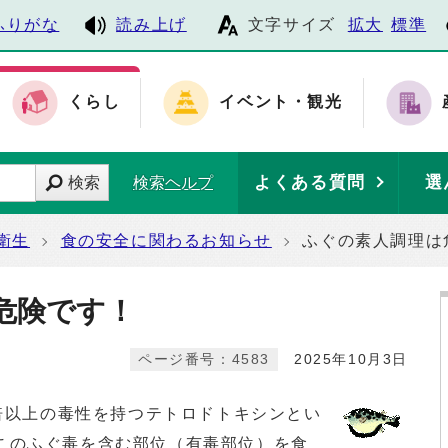
ふりがな
読み上げ
文字サイズ
拡大
標準
くらし
イベント・観光
よくある質問
選
検索
検索ヘルプ
衛生
食の安全に関わるお知らせ
ふぐの素人調理は
危険です！
ページ番号：4583
2025年10月3日
倍以上の毒性を持つテトロドトキシンとい
このふぐ毒を含む部位（有毒部位）を食