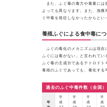
また、ふぐ毒の毒力や毒量には個
よっても異なります。また、漁獲
ぐ中毒を発症しなかったからとい
養殖ふぐによる食中毒につ
ふぐの毒化のメカニズムは現在に
ふぐには毒がない」と言われてい
ふぐ毒の主成分であるテトロドト
養殖のふぐであっても、毒化する
過去のふぐ中毒件数（全国）
平
平
平
平
年
成
成
成
成