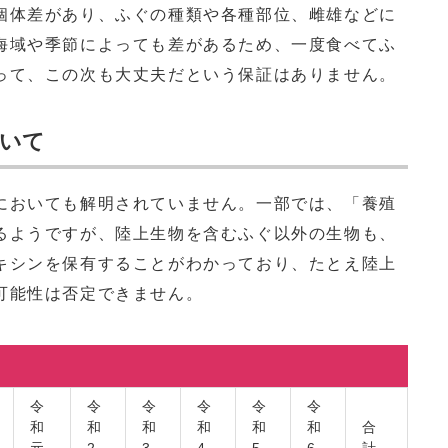
体差があり、ふぐの種類や各種部位、雌雄などに
海域や季節によっても差があるため、一度食べてふ
って、この次も大丈夫だという保証はありません。
いて
おいても解明されていません。一部では、「養殖
るようですが、陸上生物を含むふぐ以外の生物も、
キシンを保有することがわかっており、たとえ陸上
可能性は否定できません。
令
令
令
令
令
令
和
和
和
和
和
和
合