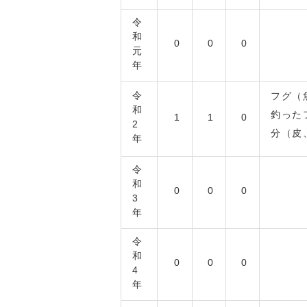
令
和
0
0
0
元
年
令
フグ（
和
釣った
1
1
0
2
分（皮
年
令
和
0
0
0
3
年
令
和
0
0
0
4
年