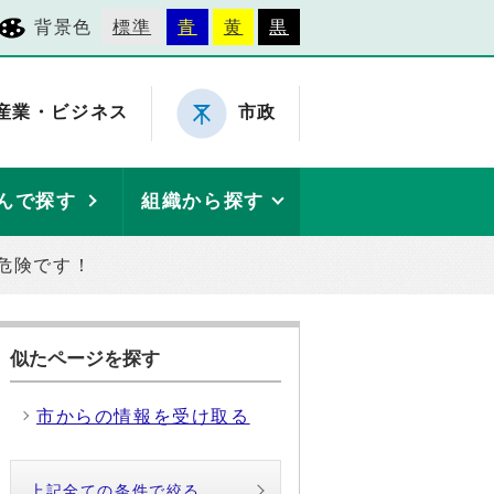
背景色
標準
青
黄
黒
産業・ビジネス
市政
んで探す
組織から探す
危険です！
似たページを探す
市からの情報を受け取る
上記全ての条件で絞る