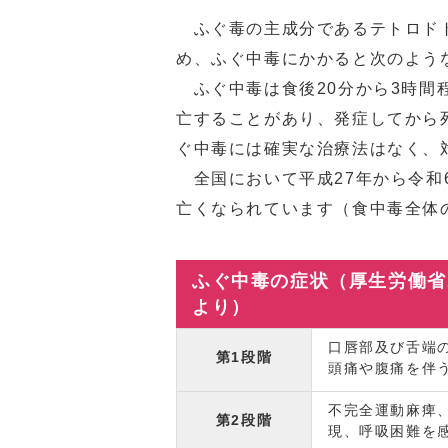
ふぐ毒の主成分であるテトロドト
め、ふぐ中毒にかかると次のよう
ふぐ中毒は食後20分から3時間
亡することがあり、発症してから
ぐ中毒には確実な治療法はなく、
全国において平成27年から令和6
亡くなられています（食中毒全体
ふぐ中毒の症状（厚生労働省
より）
口唇部及び舌端
第1段階
頭痛や腹痛を伴
不完全運動麻痺
第2段階
現、呼吸困難を