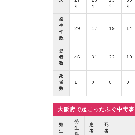
次
27
28
29
30
年
年
年
年
発
生
29
17
19
14
件
数
患
者
46
31
22
19
数
死
者
1
0
0
0
数
大阪府で起こったふぐ中毒事
発
発
患
死
生
生
者
者
件