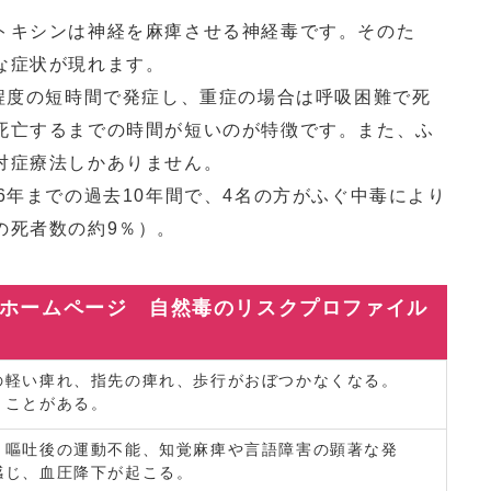
キシンは神経を麻痺させる神経毒です。そのた
な症状が現れます。
程度の短時間で発症し、重症の場合は呼吸困難で死
死亡するまでの時間が短いのが特徴です。また、ふ
対症療法しかありません。
年までの過去10年間で、4名の方がふぐ中毒により
の死者数の約9％）。
ホームページ 自然毒のリスクプロファイル
の軽い痺れ、指先の痺れ、歩行がおぼつかなくなる。
うことがある。
、嘔吐後の運動不能、知覚麻痺や言語障害の顕著な発
感じ、血圧降下が起こる。