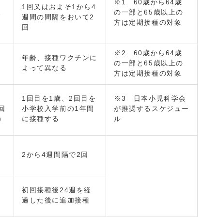
※1 60歳から64歳
1回又はおよそ1から4
又
の一部と65歳以上の
週間の間隔をおいて2
方は定期接種の対象
回
）
※2 60歳から64歳
年齢、接種ワクチンに
の一部と65歳以上の
よって異なる
方は定期接種の対象
1回目を1歳、2回目を
※3 日本小児科学会
回
小学校入学前の1年間
が推奨するスケジュー
）
に接種する
ル
：
2から4週間隔で2回
初回接種後24週を経
：
過した後に追加接種