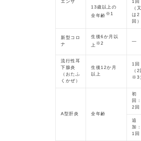
エンザ
1回
13歳以上の
（
※1
は2
全年齢
回
生後6か月以
新型コロ
―
※2
ナ
上
流行性耳
1回
下腺炎
生後12か月
（2
（おたふ
以上
※3
くかぜ）
初
回
2回
A型肝炎
全年齢
追
加
1回