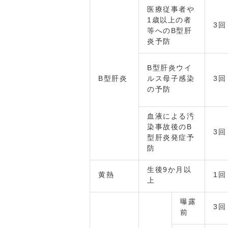
医療従事者や
1歳以上の者
3回
等へのB型肝
炎予防
B型肝炎ウイ
B型肝炎
ルス母子感染
3回
の予防
血液による汚
染事故後のB
3回
型肝炎発症予
防
生後9か月以
黄熱
1回
上
曝露
3回
前