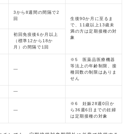
3から8週間の間隔で2
：
回
生後90か月に至るま
で、11歳以上13歳未
満の方は定期接種の対
初回免疫後6か月以上
象
：
（標準12から18か
月）の間隔で1回
※5 医薬品医療機器
等法上の年齢制限、接
―
種回数の制限はありま
せん
―
※6 妊娠28週0日か
―
ら36週6日までの妊婦
は定期接種の対象