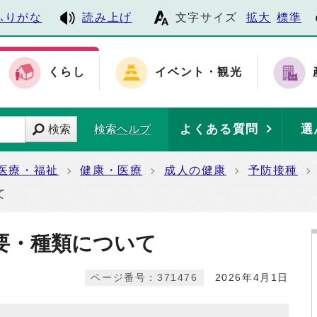
ふりがな
読み上げ
文字サイズ
拡大
標準
くらし
イベント・観光
よくある質問
選
検索
検索ヘルプ
医療・福祉
健康・医療
成人の健康
予防接種
て
要・種類について
ページ番号：371476
2026年4月1日