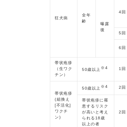
4回
全年
狂犬病
齢
曝露
後
5回
6回
帯状疱疹
※4
（生ワク
1回
50歳以上
チン）
※4
2回
50歳以上
帯状疱疹
(組換え
帯状疱疹に罹
[不活化]
患するリスク
ワクチ
が高いと考え
2回
ン)
られる18歳
以上の者