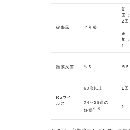
初
回
2回
破傷風
全年齢
追
加
1回
髄膜炎菌
※5
※5
60歳以上
1回
RSウイ
24～36週の
ルス
1回
※6
妊婦