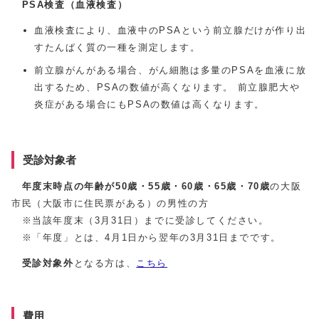
PSA検査（血液検査）
血液検査により、血液中のPSAという前立腺だけが作り出
すたんぱく質の一種を測定します。
前立腺がんがある場合、がん細胞は多量のPSAを血液に放
出するため、PSAの数値が高くなります。 前立腺肥大や
炎症がある場合にもPSAの数値は高くなります。
受診対象者
年度末時点の年齢が50歳・55歳・60歳・65歳・70歳
の大阪
市民（大阪市に住民票がある）の男性の方
※当該年度末（3月31日）までに受診してください。
※「年度」とは、4月1日から翌年の3月31日までです。
受診対象外
となる方は、
こちら
費用